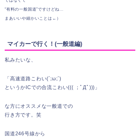
ではなくて
“有料の一般国道”ですけどね…
まあいいや細かいことは←）
マイカーで行く！(一般道編)
私みたいな、
「高速道路こわい(´;ω;`)
というかICでの合流こわい((( ；ﾟДﾟ)))」
な方にオススメな一般道での
行き方です。笑
国道246号線から