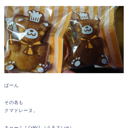
ばーん
その名も
クマドレーヌ。
キャー！！(>∀<) （うるさいw）