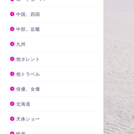
中国、四国
中部、近畿
九州
他タレント
他トラベル
俳優、女優
北海道
天体ショー
映画