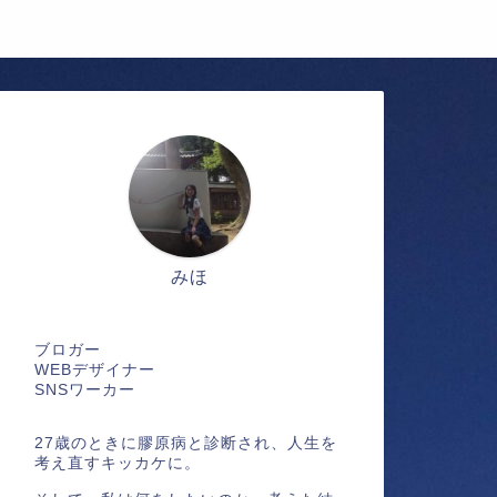
みほ
ブロガー
WEBデザイナー
SNSワーカー
27歳のときに膠原病と診断され、人生を
考え直すキッカケに。