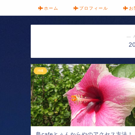
ホーム
プロフィール
お
― 
2
沖縄
島cafeとぅんからやのアクセス方法！