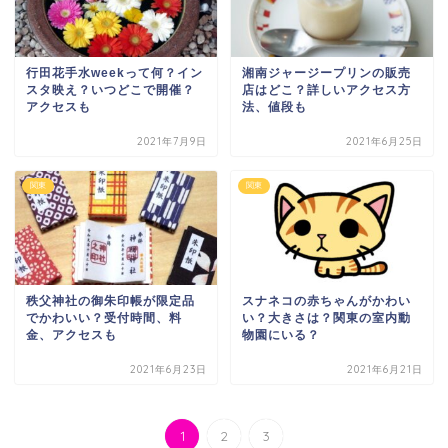
行田花手水weekって何？イン
湘南ジャージープリンの販売
スタ映え？いつどこで開催？
店はどこ？詳しいアクセス方
アクセスも
法、値段も
2021年7月9日
2021年6月25日
関東
関東
秩父神社の御朱印帳が限定品
スナネコの赤ちゃんがかわい
でかわいい？受付時間、料
い？大きさは？関東の室内動
金、アクセスも
物園にいる？
2021年6月23日
2021年6月21日
1
2
3