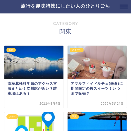
旅行を趣味特技にしたい人のひとりごち
― CATEGORY ―
関東
関東
スイーツ
南極北極科学館のアクセス方
アマルフィイドルチェ(鎌倉)に
法まとめ！立川駅が近い？駐
期間限定の桜スイーツ！いつ
車場はある？
まで販売？
2022年8月9日
2022年3月21日
グルメ
関東