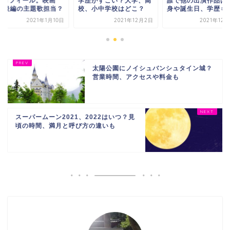
プロフィール。映画
学歴がすごい？大学、高
誰で他の出演作品は
GO後編の主題歌担当？
校、小中学校はどこ？
身や誕生日、学歴も
2021年1月10日
2021年12月2日
2021年12
太陽公園にノイシュバンシュタイン城？
営業時間、アクセスや料金も
スーパームーン2021、2022はいつ？見
頃の時間、満月と呼び方の違いも