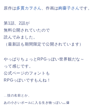
原作は
多貫カヲさん
、作画は
絢薔子さん
です。
第1話、2話が
無料公開されていたので
読んでみました。
（最新話も期間限定で公開されています）
やっぱりちょっとRPGっぽい世界観だな～
って感じです。
公式ページのフォントも
RPGっぽいですもんね！
…技の名前とか、
あの小さいボールに入る生き物っぽい｡｡爆