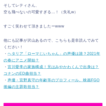
そしてレティさん、
空も飛べないの可愛すぎる…！（失礼w）
すごく笑わせて頂きましたーwww
他にも記事が沢山あるので、こちらも是非読んでみて
ください！
・
ヘタリア「ローマじいちゃん」の声優は誰？2021年
の春にアニメ開始？
・
宮川愛李の家族構成！兄はみやかわくんで出身は？
コナンのED曲担当？
・
声優・宮野真守の年齢等のプロフィール。映画FGO
後編の主題歌担当？