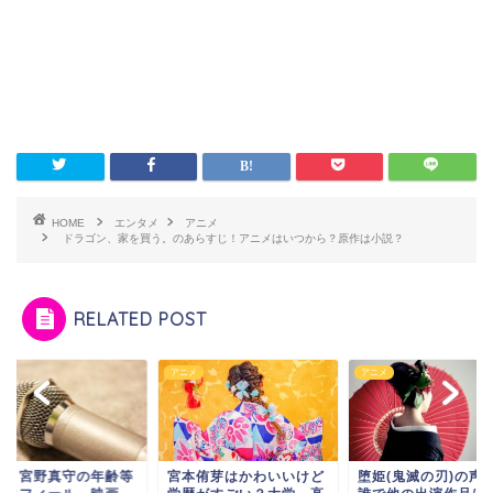
HOME
エンタメ
アニメ
ドラゴン、家を買う。のあらすじ！アニメはいつから？原作は小説？
RELATED POST
メ
アニメ
アニメ
優・宮野真守の年齢等
宮本侑芽はかわいいけど
堕姫(鬼滅の刃)の声