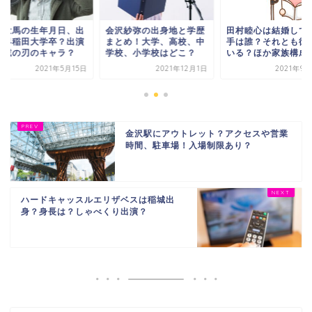
藤壮馬の生年月日、出
会沢紗弥の出身地と学歴
田村睦心は結婚して
！早稲田大学卒？出演
まとめ！大学、高校、中
手は誰？それとも彼
鬼滅の刃のキャラ？
学校、小学校はどこ？
いる？ほか家族構成
2021年5月15日
2021年12月1日
2021年9
金沢駅にアウトレット？アクセスや営業
時間、駐車場！入場制限あり？
ハードキャッスルエリザベスは稲城出
身？身長は？しゃべくり出演？