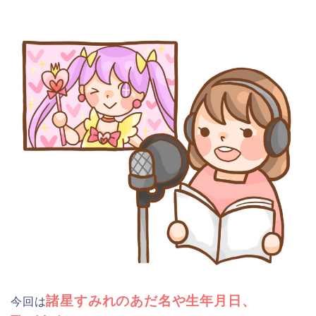
諸星すみれのあだ名や生年月日、
今回は