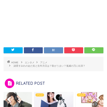
HOME
エンタメ
アニメ
諸星すみれのあだ名と生年月日は？歌がうまい？鬼滅の刃に出演？
RELATED POST
メ
アニメ
アニメ