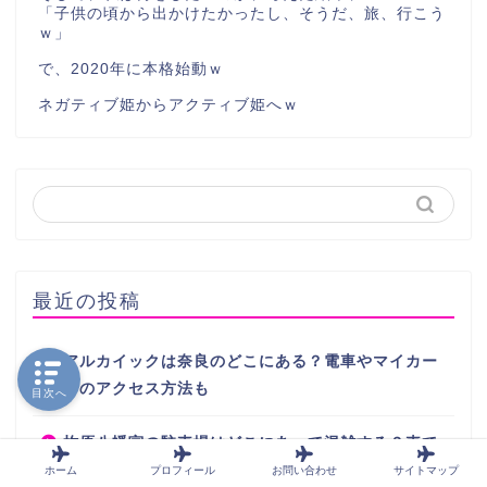
「子供の頃から出かけたかったし、そうだ、旅、行こう
ｗ」
で、2020年に本格始動ｗ
ネガティブ姫からアクティブ姫へｗ
最近の投稿
アルカイックは奈良のどこにある？電車やマイカー
でのアクセス方法も
目次へ
柞原八幡宮の駐車場はどこにあって混雑する？車で
のアクセス方法も
ホーム
プロフィール
お問い合わせ
サイトマップ