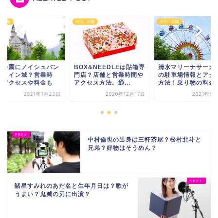
、近畿
中部、近畿
中部、近畿
陽公園にノイシュバン
BOX&NEEDLEは貼箱専
清水マリーナサーカ
ュタイン城？営業時
門店？店舗と営業時間や
の駐車場情報とアク
、アクセスや料金も
アクセス方法。通...
方法！乗り物の料金
2021年1月22日
2020年12月17日
2021年6
中村倫也の出身は三軒茶屋？松村北斗と
兄弟？好物はそうめん？
諸星すみれのあだ名と生年月日は？歌が
うまい？鬼滅の刃に出演？