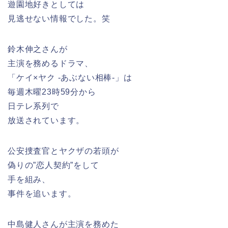
遊園地好きとしては
見逃せない情報でした。笑
鈴木伸之さんが
主演を務めるドラマ、
「ケイ×ヤク -あぶない相棒-」は
毎週木曜23時59分から
日テレ系列で
放送されています。
公安捜査官とヤクザの若頭が
偽りの”恋人契約”をして
手を組み、
事件を追います。
中島健人さんが主演を務めた