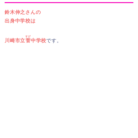
鈴木伸之さんの
出身中学校は
すげ
川崎市立
菅
中学校
です。