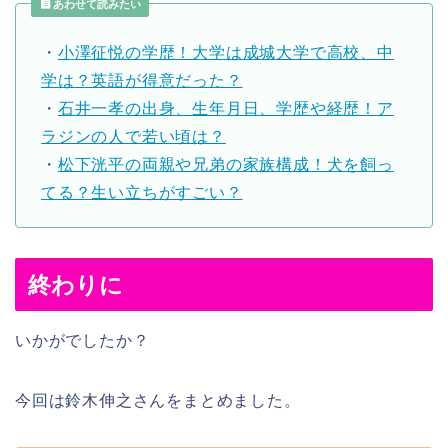
あわせて読みたい
・
小澤征悦の学歴！大学は成城大学で高校、中
学は？英語が得意だった？
・
石井一孝の出身、生年月日、学歴や経歴！ア
ラジンの人で若い頃は？
・
松下洸平の両親や兄弟の家族構成！犬を飼っ
てる？生い立ちがすごい？
終わりに
いかがでしたか？
今回は鈴木伸之さんをまとめました。