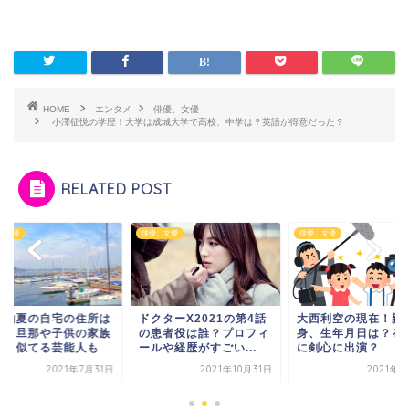
HOME
エンタメ
俳優、女優
小澤征悦の学歴！大学は成城大学で高校、中学は？英語が得意だった？
RELATED POST
、女優
俳優、女優
俳優、女優
谷由夏の自宅の住所は
ドクターX2021の第4話
大西利空の現在！親
こ？旦那や子供の家族
の患者役は誰？プロフィ
身、生年月日は？る
成、似てる芸能人も
ールや経歴がすごい...
に剣心に出演？
2021年7月31日
2021年10月31日
2021年5