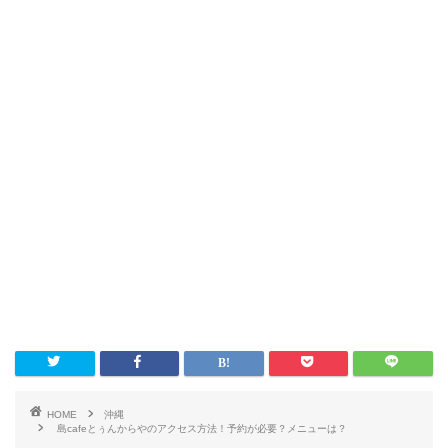
HOME
沖縄
島cafeとぅんからやのアクセス方法！予約が必要？メニューは？