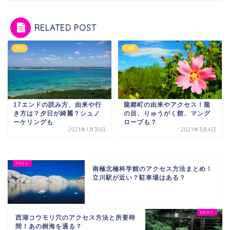
RELATED POST
沖縄
沖縄
17エンドの読み方、由来や行
龍郷町の由来やアクセス！龍
き方は？夕日が綺麗？シュノ
の目、りゅうがく館、マング
ーケリングも
ローブも？
2021年1月30日
2021年3月4日
南極北極科学館のアクセス方法まとめ！
立川駅が近い？駐車場はある？
西湖コウモリ穴のアクセス方法と所要時
間！あの樹海を通る？