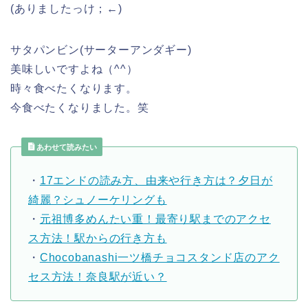
(ありましたっけ；←)
サタパンビン(サーターアンダギー)
美味しいですよね（^^）
時々食べたくなります。
今食べたくなりました。笑
あわせて読みたい
・
17エンドの読み方、由来や行き方は？夕日が
綺麗？シュノーケリングも
・
元祖博多めんたい重！最寄り駅までのアクセ
ス方法！駅からの行き方も
・
Chocobanashi一ツ橋チョコスタンド店のアク
セス方法！奈良駅が近い？