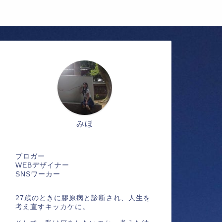
みほ
ブロガー
WEBデザイナー
SNSワーカー
27歳のときに膠原病と診断され、人生を
考え直すキッカケに。