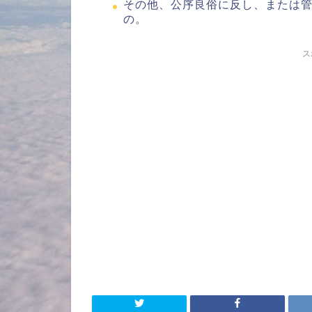
その他、公序良俗に反し、または
の。
ス