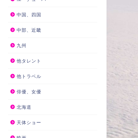
中国、四国
中部、近畿
九州
他タレント
他トラベル
俳優、女優
北海道
天体ショー
映画