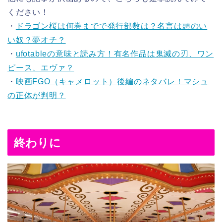
ください！
・
ドラゴン桜は何巻までで発行部数は？名言は頭のい
い奴？夢オチ？
・
ufotableの意味と読み方！有名作品は鬼滅の刃、ワン
ピース、エヴァ？
・
映画FGO（キャメロット）後編のネタバレ！マシュ
の正体が判明？
終わりに