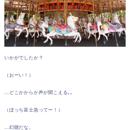
いかがでしたか？
（おーい！）
…どこかからか声が聞こえる｡｡
（ぼっち富士急ってー！）
…幻聴だな。