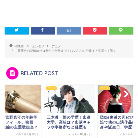
HOME
エンタメ
アニメ
五等分の花嫁はゼロ巻から何巻まで？お父さんの声優は？江場って誰？
RELATED POST
メ
アニメ
アニメ
木眞一郎の学歴！出身
堕姫(鬼滅の刃)の声優は
声優・宮野真守の年
学、高校は？出演キャ
誰で他の出演作品は？出
のプロフィール。映
や事務所など経歴も
身や誕生日、学歴も
FGO後編の主題歌担
2021年10月2日
2021年12月26日
2021年1