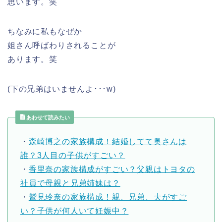
思います。笑
ちなみに私もなぜか
姐さん呼ばわりされることが
あります。笑
(下の兄弟はいませんよ･･･w)
あわせて読みたい
・
森崎博之の家族構成！結婚してて奥さんは
誰？3人目の子供がすごい？
・
香里奈の家族構成がすごい？父親はトヨタの
社員で母親と兄弟姉妹は？
・
鷲見玲奈の家族構成！親、兄弟、夫がすご
い？子供が何人いて妊娠中？