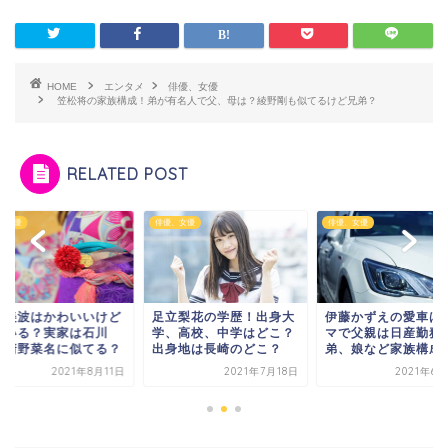
HOME
エンタメ
俳優、女優
笠松将の家族構成！弟が有名人で父、母は？綾野剛も似てるけど兄弟？
RELATED POST
、女優
俳優、女優
俳優、女優
辺美波はかわいいけど
足立梨花の学歴！出身大
伊藤かずえの愛車は
氏いる？実家は石川
学、高校、中学はどこ？
マで父親は日産勤務
？清野菜名に似てる？
出身地は長崎のどこ？
弟、娘など家族構成
2021年8月11日
2021年7月18日
2021年6