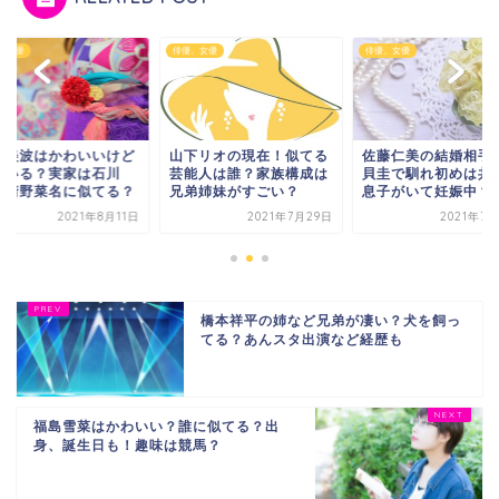
、女優
俳優、女優
俳優、女優
辺美波はかわいいけど
山下リオの現在！似てる
佐藤仁美の結婚相手
氏いる？実家は石川
芸能人は誰？家族構成は
貝圭で馴れ初めは共
？清野菜名に似てる？
兄弟姉妹がすごい？
息子がいて妊娠中？
2021年8月11日
2021年7月29日
2021年7
橋本祥平の姉など兄弟が凄い？犬を飼っ
てる？あんスタ出演など経歴も
福島雪菜はかわいい？誰に似てる？出
身、誕生日も！趣味は競馬？