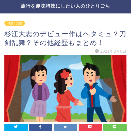
旅行を趣味特技にしたい人のひとりごち
俳優、女優
杉江大志のデビュー作はヘタミュ？刀
剣乱舞？その他経歴もまとめ！
2021年8月8日