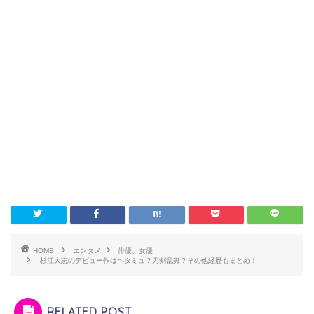
HOME
エンタメ
俳優、女優
杉江大志のデビュー作はヘタミュ？刀剣乱舞？その他経歴もまとめ！
RELATED POST