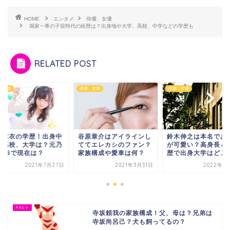
HOME
エンタメ
俳優、女優
堀家一希の子役時代の経歴は？出身地や大学、高校、中学などの学歴も
RELATED POST
、女優
俳優、女優
俳優、女優
川麻衣の学歴！出身中
谷原章介はアイラインし
鈴木伸之は本名であ
、高校、大学は？元乃
ててエレカシのファン？
が可愛い？高身長＆
坂46で現在は？
家族構成や愛車は何？
歴で出身大学はどこ
2021年7月27日
2021年3月31日
2022年1
寺坂頼我の家族構成！父、母は？兄弟は
寺坂尚呂己？犬も飼ってるの？