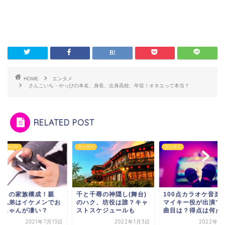
HOME
エンタメ
さんこいち・やっぴの本名、身長、出身高校、年収！オネエって本当？
RELATED POST
チューバー
エンタメ
エンタメ
こうの家族構成！親
千と千尋の神隠し(舞台)
100点カラオケ音楽
？兄弟はイケメンでお
のハク、坊役は誰？キャ
マイキー役が出演で
あちゃんが凄い？
ストスケジュールも
曲目は？得点は何点
2021年7月13日
2022年1月3日
2022年1