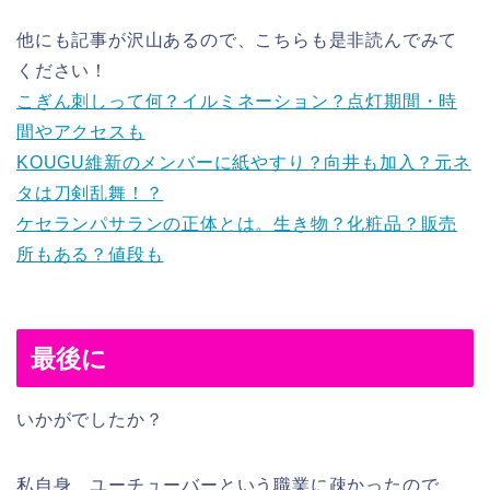
他にも記事が沢山あるので、こちらも是非読んでみて
ください！
こぎん刺しって何？イルミネーション？点灯期間・時
間やアクセスも
KOUGU維新のメンバーに紙やすり？向井も加入？元ネ
タは刀剣乱舞！？
ケセランパサランの正体とは。生き物？化粧品？販売
所もある？値段も
最後に
いかがでしたか？
私自身、ユーチューバーという職業に疎かったので、